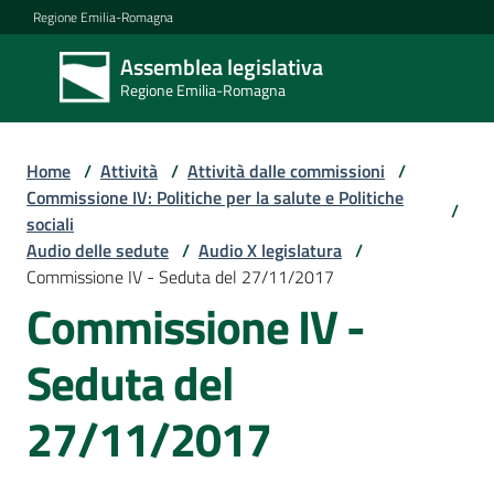
Vai al contenuto
Vai alla navigazione
Vai al footer
Regione Emilia-Romagna
Assemblea legislativa
Assemblea
Regione Emilia-Romagna
legislativa
Regione Emilia-
Romagna
Home
/
Attività
/
Attività dalle commissioni
/
Commissione IV: Politiche per la salute e Politiche
/
sociali
Assemblea
Audio delle sedute
/
Audio X legislatura
/
Commissione IV - Seduta del 27/11/2017
Commissione IV -
Attività
Seduta del
Argomenti
27/11/2017