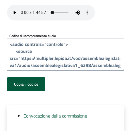
Per
i
media
Per
Codice di incorporamento audio
i
cittadini
Copia il codice
Convocazione della commissione