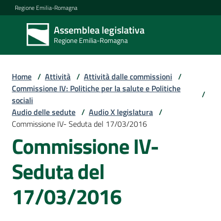
Vai al contenuto
Vai alla navigazione
Vai al footer
Regione Emilia-Romagna
Assemblea legislativa
Assemblea
Regione Emilia-Romagna
legislativa
Regione Emilia-
Romagna
Home
/
Attività
/
Attività dalle commissioni
/
Commissione IV: Politiche per la salute e Politiche
/
sociali
Assemblea
Audio delle sedute
/
Audio X legislatura
/
Commissione IV- Seduta del 17/03/2016
Commissione IV-
Attività
Seduta del
Argomenti
17/03/2016