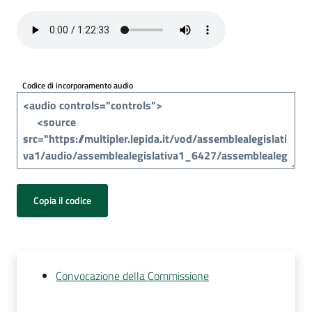
Per
i
media
Per
Codice di incorporamento audio
i
cittadini
Copia il codice
Convocazione della Commissione