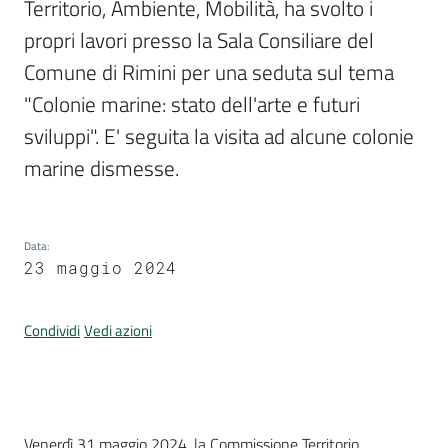
Territorio, Ambiente, Mobilità, ha svolto i 
Per
i
propri lavori presso la Sala Consiliare del 
media
Comune di Rimini per una seduta sul tema 
"Colonie marine: stato dell'arte e futuri 
Per
i
sviluppi". E' seguita la visita ad alcune colonie 
cittadini
marine dismesse. 
Data
:
23 maggio 2024
Condividi
Vedi azioni
Introduzione
Venerdì 31 maggio 2024, la Commissione Territorio,