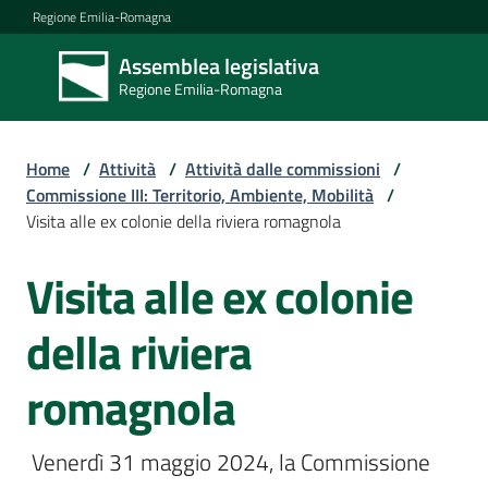
Vai al contenuto
Vai alla navigazione
Vai al footer
Regione Emilia-Romagna
Assemblea legislativa
Assemblea
Regione Emilia-Romagna
legislativa
Regione Emilia-
Romagna
Home
/
Attività
/
Attività dalle commissioni
/
Commissione III: Territorio, Ambiente, Mobilità
/
Visita alle ex colonie della riviera romagnola
Assemblea
Visita alle ex colonie
Salta al contenuto
Attività
della riviera
romagnola
Argomenti
 Venerdì 31 maggio 2024, la Commissione 