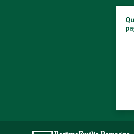
Qu
pa
Valut