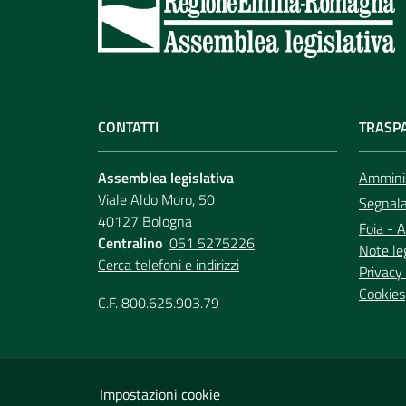
CONTATTI
TRASP
Assemblea legislativa
Amminis
Viale Aldo Moro, 50
Segnala 
40127 Bologna
Foia - A
Centralino
051 5275226
Note le
Cerca telefoni e indirizzi
Privacy 
Cookies
C.F. 800.625.903.79
Impostazioni cookie