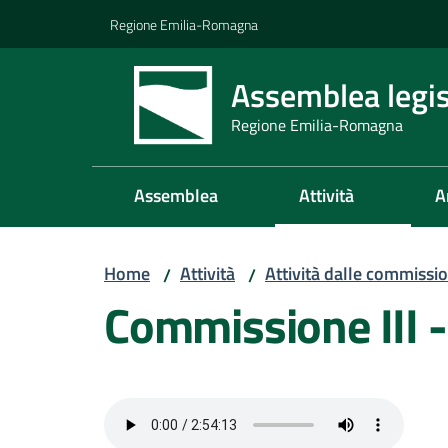
Vai al contenuto
Vai alla navigazione
Vai al footer
Regione Emilia-Romagna
Assemblea legis
Regione Emilia-Romagna
Assemblea
Attività
A
Home
Attività
Attività dalle commissio
/
/
Commissione III 