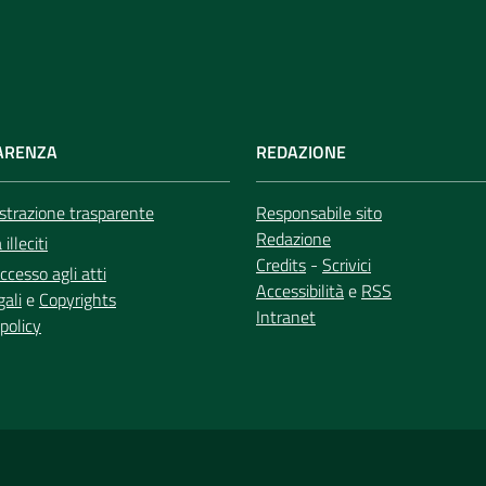
ARENZA
REDAZIONE
trazione trasparente
Responsabile sito
Redazione
illeciti
Credits
-
Scrivici
ccesso agli atti
Accessibilità
e
RSS
gali
e
Copyrights
Intranet
policy