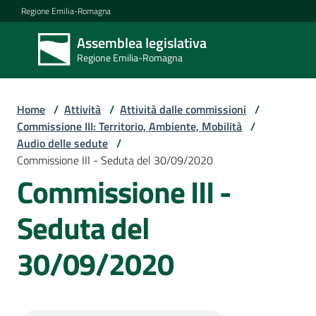
Vai al contenuto
Vai alla navigazione
Vai al footer
Regione Emilia-Romagna
Assemblea legislativa
Assemblea
Regione Emilia-Romagna
legislativa
Regione Emilia-
Romagna
Home
/
Attività
/
Attività dalle commissioni
/
Commissione III: Territorio, Ambiente, Mobilità
/
Audio delle sedute
/
Assemblea
Commissione III - Seduta del 30/09/2020
Commissione III -
Attività
Seduta del
30/09/2020
Argomenti