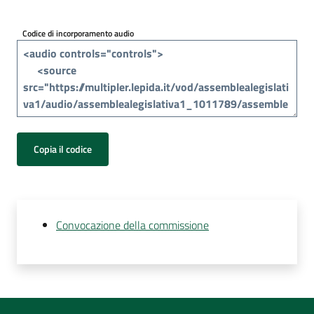
Per
i
Codice di incorporamento audio
media
Per
i
cittadini
Copia il codice
Convocazione della commissione