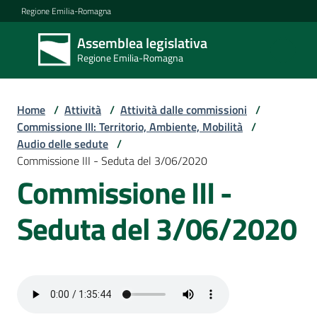
Vai al contenuto
Vai alla navigazione
Vai al footer
Regione Emilia-Romagna
Assemblea legislativa
Assemblea
Regione Emilia-Romagna
legislativa
Regione Emilia-
Romagna
Home
/
Attività
/
Attività dalle commissioni
/
Commissione III: Territorio, Ambiente, Mobilità
/
Audio delle sedute
/
Assemblea
Commissione III - Seduta del 3/06/2020
Commissione III -
Attività
Seduta del 3/06/2020
Argomenti