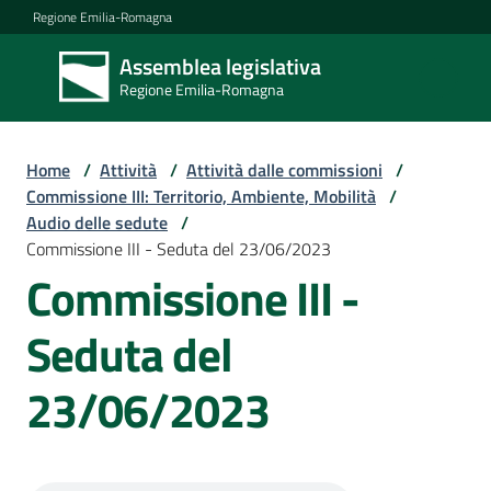
Vai al contenuto
Vai alla navigazione
Vai al footer
Regione Emilia-Romagna
Assemblea legislativa
Assemblea
Regione Emilia-Romagna
legislativa
Regione Emilia-
Romagna
Home
/
Attività
/
Attività dalle commissioni
/
Commissione III: Territorio, Ambiente, Mobilità
/
Audio delle sedute
/
Assemblea
Commissione III - Seduta del 23/06/2023
Commissione III -
Attività
Seduta del
23/06/2023
Argomenti