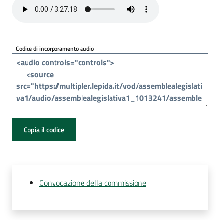
Per
i
media
Codice di incorporamento audio
Per
i
cittadini
Copia il codice
Convocazione della commissione