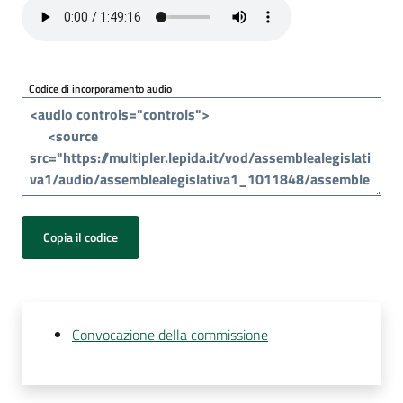
Per
i
media
Codice di incorporamento audio
Per
i
cittadini
Copia il codice
Convocazione della commissione