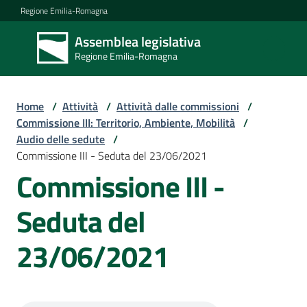
Vai al contenuto
Vai alla navigazione
Vai al footer
Regione Emilia-Romagna
Assemblea legislativa
Assemblea
Regione Emilia-Romagna
legislativa
Regione Emilia-
Romagna
Home
/
Attività
/
Attività dalle commissioni
/
Commissione III: Territorio, Ambiente, Mobilità
/
Audio delle sedute
/
Assemblea
Commissione III - Seduta del 23/06/2021
Commissione III -
Attività
Seduta del
23/06/2021
Argomenti