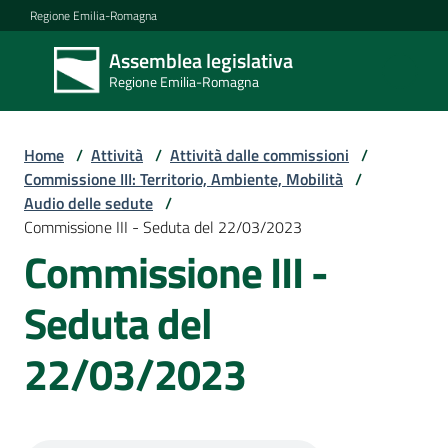
Vai al contenuto
Vai alla navigazione
Vai al footer
Regione Emilia-Romagna
Assemblea legislativa
Assemblea
Regione Emilia-Romagna
legislativa
Regione Emilia-
Romagna
Home
/
Attività
/
Attività dalle commissioni
/
Commissione III: Territorio, Ambiente, Mobilità
/
Audio delle sedute
/
Assemblea
Commissione III - Seduta del 22/03/2023
Commissione III -
Attività
Seduta del
22/03/2023
Argomenti