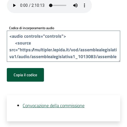
Per
i
media
Codice di incorporamento audio
Per
i
cittadini
Copia il codice
Convocazione della commissione