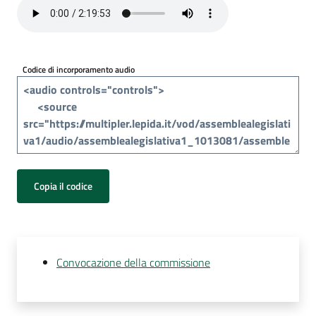
Per
i
media
Codice di incorporamento audio
Per
i
cittadini
Copia il codice
Convocazione della commissione