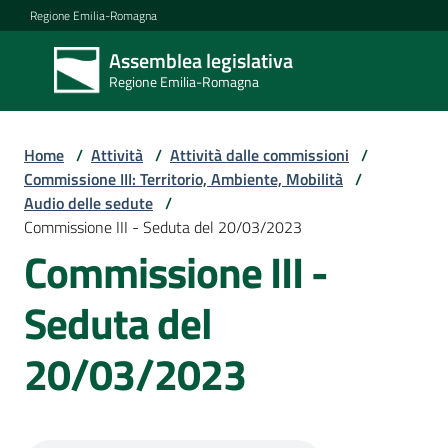
Vai al contenuto
Vai alla navigazione
Vai al footer
Regione Emilia-Romagna
Assemblea legislativa
Assemblea
Regione Emilia-Romagna
legislativa
Regione Emilia-
Romagna
Home
/
Attività
/
Attività dalle commissioni
/
Commissione III: Territorio, Ambiente, Mobilità
/
Audio delle sedute
/
Assemblea
Commissione III - Seduta del 20/03/2023
Commissione III -
Attività
Seduta del
20/03/2023
Argomenti