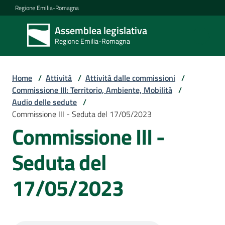
Vai al contenuto
Vai alla navigazione
Vai al footer
Regione Emilia-Romagna
Assemblea legislativa
Assemblea
Regione Emilia-Romagna
legislativa
Regione Emilia-
Romagna
Home
/
Attività
/
Attività dalle commissioni
/
Commissione III: Territorio, Ambiente, Mobilità
/
Audio delle sedute
/
Assemblea
Commissione III - Seduta del 17/05/2023
Commissione III -
Attività
Seduta del
17/05/2023
Argomenti