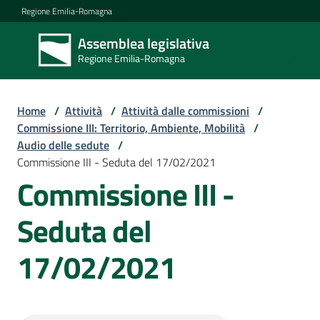
Vai al contenuto
Vai alla navigazione
Vai al footer
Regione Emilia-Romagna
Assemblea legislativa
Assemblea
Regione Emilia-Romagna
legislativa
Regione Emilia-
Romagna
Home
/
Attività
/
Attività dalle commissioni
/
Commissione III: Territorio, Ambiente, Mobilità
/
Audio delle sedute
/
Assemblea
Commissione III - Seduta del 17/02/2021
Commissione III -
Attività
Seduta del
17/02/2021
Argomenti