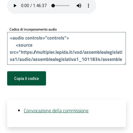
Per
i
media
Codice di incorporamento audio
Per
i
cittadini
Copia il codice
Convocazione della commissione