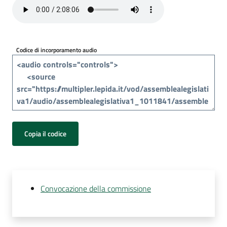
Per
i
media
Codice di incorporamento audio
Per
i
cittadini
Copia il codice
Convocazione della commissione