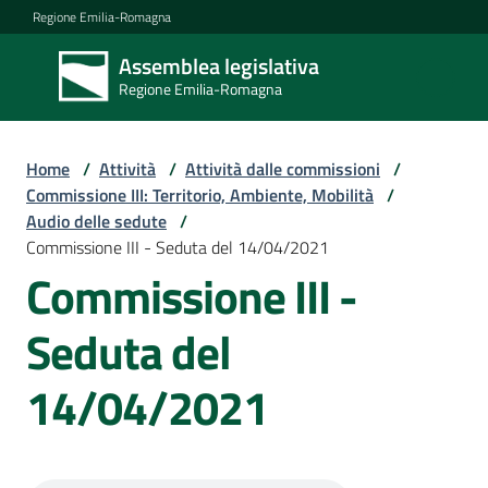
Vai al contenuto
Vai alla navigazione
Vai al footer
Regione Emilia-Romagna
Assemblea legislativa
Assemblea
Regione Emilia-Romagna
legislativa
Regione Emilia-
Romagna
Home
/
Attività
/
Attività dalle commissioni
/
Commissione III: Territorio, Ambiente, Mobilità
/
Audio delle sedute
/
Assemblea
Commissione III - Seduta del 14/04/2021
Commissione III -
Attività
Seduta del
14/04/2021
Argomenti