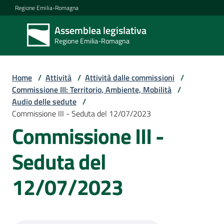
Vai al contenuto
Vai alla navigazione
Vai al footer
Regione Emilia-Romagna
Assemblea legislativa
Assemblea
Regione Emilia-Romagna
legislativa
Regione Emilia-
Romagna
Home
/
Attività
/
Attività dalle commissioni
/
Commissione III: Territorio, Ambiente, Mobilità
/
Audio delle sedute
/
Assemblea
Commissione III - Seduta del 12/07/2023
Commissione III -
Attività
Seduta del
12/07/2023
Argomenti