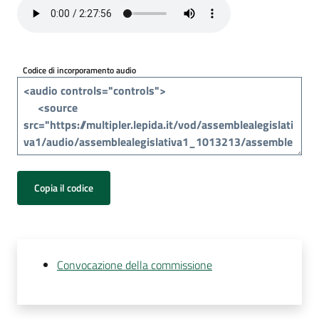
Per
i
media
Codice di incorporamento audio
Per
i
cittadini
Copia il codice
Convocazione della commissione