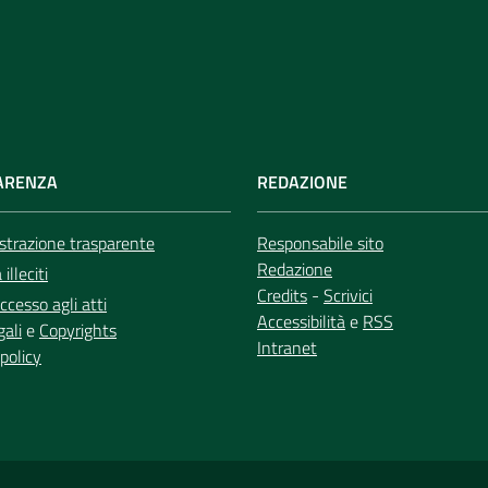
ARENZA
REDAZIONE
trazione trasparente
Responsabile sito
Redazione
illeciti
Credits
-
Scrivici
ccesso agli atti
Accessibilità
e
RSS
gali
e
Copyrights
Intranet
policy