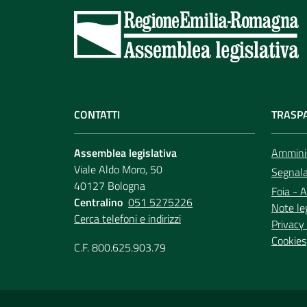
CONTATTI
TRASP
Assemblea legislativa
Amminis
Viale Aldo Moro, 50
Segnala 
40127 Bologna
Foia - A
Centralino
051 5275226
Note le
Cerca telefoni e indirizzi
Privacy 
Cookies
C.F. 800.625.903.79