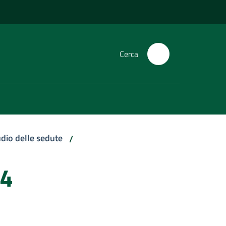
Cerca
dio delle sedute
/
24