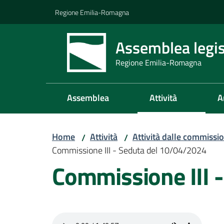
Vai al contenuto
Vai alla navigazione
Vai al footer
Regione Emilia-Romagna
Assemblea legis
Regione Emilia-Romagna
Assemblea
Attività
A
Home
Attività
Attività dalle commissio
/
/
Commissione III - Seduta del 10/04/2024
Commissione III 