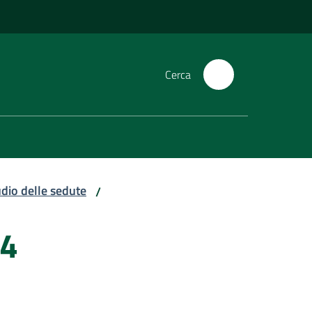
Cerca
dio delle sedute
/
24