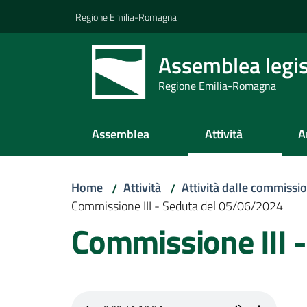
Vai al contenuto
Vai alla navigazione
Vai al footer
Regione Emilia-Romagna
Assemblea legis
Regione Emilia-Romagna
Assemblea
Attività
A
Home
Attività
Attività dalle commissio
/
/
Commissione III - Seduta del 05/06/2024
Commissione III 