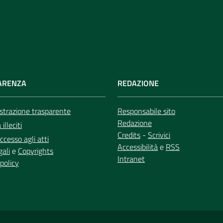
ARENZA
REDAZIONE
trazione trasparente
Responsabile sito
Redazione
illeciti
Credits
-
Scrivici
ccesso agli atti
Accessibilità
e
RSS
gali
e
Copyrights
Intranet
policy