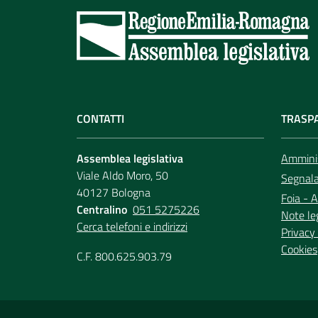
CONTATTI
TRASP
Assemblea legislativa
Amminis
Viale Aldo Moro, 50
Segnala 
40127 Bologna
Foia - A
Centralino
051 5275226
Note le
Cerca telefoni e indirizzi
Privacy 
Cookies
C.F. 800.625.903.79