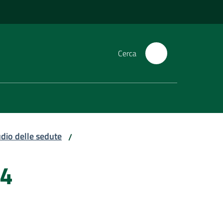
Cerca
dio delle sedute
/
14