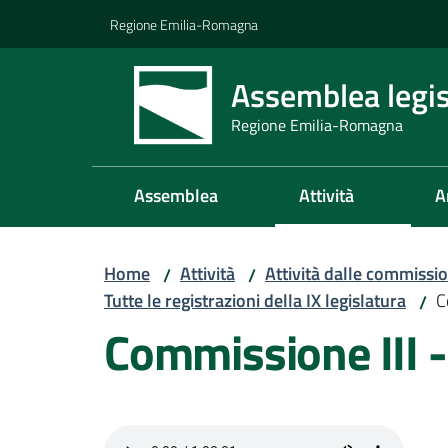
Vai al contenuto
Vai alla navigazione
Vai al footer
Regione Emilia-Romagna
Assemblea legis
Regione Emilia-Romagna
Assemblea
Attività
A
Home
Attività
Attività dalle commissio
/
/
Tutte le registrazioni della IX legislatura
C
/
Commissione III 