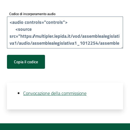
Per
i
Codice di incorporamento audio
media
Per
i
cittadini
Copia il codice
Convocazione della commissione