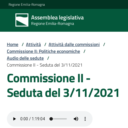
Vai al contenuto
Vai alla navigazione
Vai al footer
Regione Emilia-Romagna
Assemblea legislativa
Assemblea
Regione Emilia-Romagna
legislativa
Regione Emilia-
Romagna
Home
/
Attività
/
Attività dalle commissioni
/
Commissione II: Politiche economiche
/
Audio delle sedute
/
Assemblea
Commissione II - Seduta del 3/11/2021
Commissione II -
Attività
Seduta del 3/11/2021
Argomenti