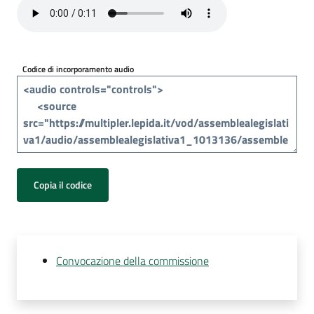
Per
i
media
Codice di incorporamento audio
Per
i
cittadini
Copia il codice
Convocazione della commissione