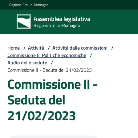
Vai al contenuto
Vai alla navigazione
Vai al footer
Regione Emilia-Romagna
Assemblea legislativa
Assemblea
Regione Emilia-Romagna
legislativa
Regione Emilia-
Romagna
Home
/
Attività
/
Attività dalle commissioni
/
Commissione II: Politiche economiche
/
Audio delle sedute
/
Assemblea
Commissione II - Seduta del 21/02/2023
Commissione II -
Attività
Seduta del
21/02/2023
Argomenti