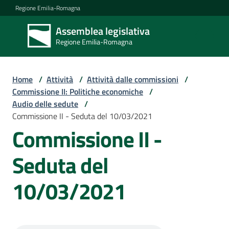
Vai al contenuto
Vai alla navigazione
Vai al footer
Regione Emilia-Romagna
Assemblea legislativa
Assemblea
Regione Emilia-Romagna
legislativa
Regione Emilia-
Romagna
Home
/
Attività
/
Attività dalle commissioni
/
Commissione II: Politiche economiche
/
Audio delle sedute
/
Assemblea
Commissione II - Seduta del 10/03/2021
Commissione II -
Attività
Seduta del
10/03/2021
Argomenti