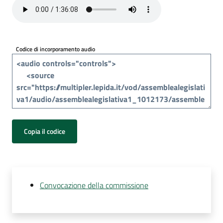
Per
i
media
Codice di incorporamento audio
Per
i
cittadini
Copia il codice
Convocazione della commissione