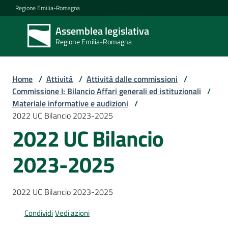
Vai al contenuto
Vai alla navigazione
Vai al footer
Regione Emilia-Romagna
Assemblea legislativa
Assemblea
Regione Emilia-Romagna
legislativa
Regione Emilia-
Romagna
Home
/
Attività
/
Attività dalle commissioni
/
Commissione I: Bilancio Affari generali ed istituzionali
/
Materiale informative e audizioni
/
Assemblea
2022 UC Bilancio 2023-2025
2022 UC Bilancio
Attività
2023-2025
Argomenti
2022 UC Bilancio 2023-2025
Condividi
Vedi azioni