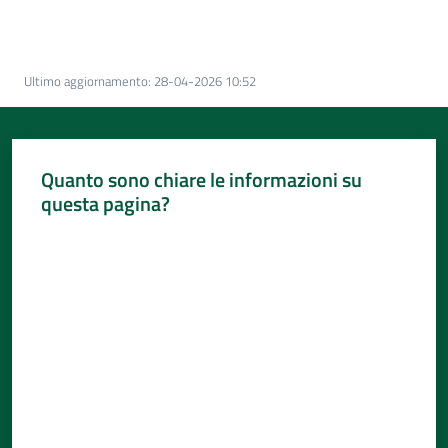
Per
i
media
Ultimo aggiornamento
:
28-04-2026 10:52
Per
i
cittadini
Quanto sono chiare le informazioni su
questa pagina?
Valuta da 1 a 5 stelle