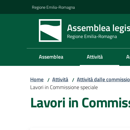
Vai al contenuto
Vai alla navigazione
Vai al footer
Regione Emilia-Romagna
Assemblea legis
Regione Emilia-Romagna
Assemblea
Attività
A
Home
Attività
Attività dalle commissio
/
/
Lavori in Commissione speciale
Lavori in Commis