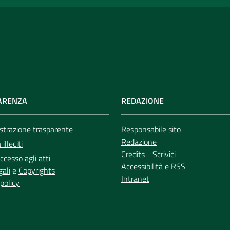
ARENZA
REDAZIONE
trazione trasparente
Responsabile sito
Redazione
illeciti
Credits
-
Scrivici
ccesso agli atti
Accessibilità
e
RSS
gali
e
Copyrights
Intranet
policy