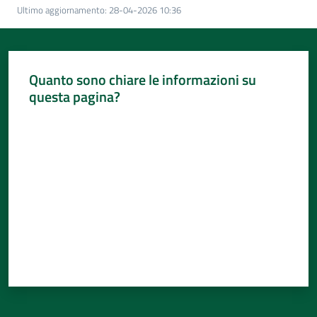
Per
Ultimo aggiornamento
:
28-04-2026 10:36
i
media
Per
Quanto sono chiare le informazioni su
i
questa pagina?
cittadini
Valuta da 1 a 5 stelle