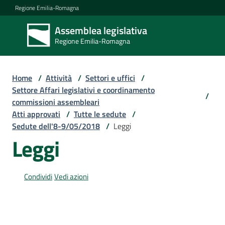
Vai al contenuto
Vai alla navigazione
Vai al footer
Regione Emilia-Romagna
Assemblea legislativa
Assemblea
Regione Emilia-Romagna
legislativa
Regione Emilia-
Romagna
Home
/
Attività
/
Settori e uffici
/
Settore Affari legislativi e coordinamento
/
commissioni assembleari
Assemblea
Atti approvati
/
Tutte le sedute
/
Sedute dell'8-9/05/2018
/
Leggi
Leggi
Attività
Condividi
Vedi azioni
Argomenti