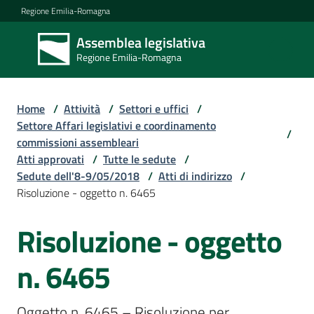
Vai al contenuto
Vai alla navigazione
Vai al footer
Regione Emilia-Romagna
Assemblea legislativa
Assemblea
Regione Emilia-Romagna
legislativa
Regione Emilia-
Romagna
Home
/
Attività
/
Settori e uffici
/
Settore Affari legislativi e coordinamento
/
commissioni assembleari
Assemblea
Atti approvati
/
Tutte le sedute
/
Sedute dell'8-9/05/2018
/
Atti di indirizzo
/
Risoluzione - oggetto n. 6465
Attività
Risoluzione - oggetto
Argomenti
n. 6465
Oggetto n. 6465 – Risoluzione per 