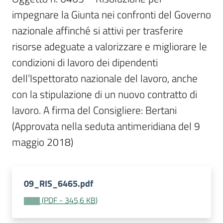
Per
impegnare la Giunta nei confronti del Governo 
i
media
nazionale affinché si attivi per trasferire 
risorse adeguate a valorizzare e migliorare le 
Per
condizioni di lavoro dei dipendenti 
i
dell’Ispettorato nazionale del lavoro, anche 
cittadini
con la stipulazione di un nuovo contratto di 
lavoro. A firma del Consigliere: Bertani  
(Approvata nella seduta antimeridiana del 9 
maggio 2018)
09_RIS_6465.pdf
(
PDF
-
345,6 KB
)