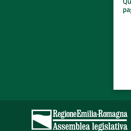
Qu
pa
Valut