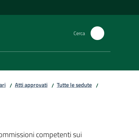
Cerca
ari
Atti approvati
Tutte le sedute
/
/
/
Commissioni competenti sui 