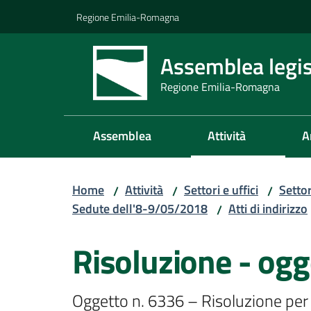
Vai al contenuto
Vai alla navigazione
Vai al footer
Regione Emilia-Romagna
Assemblea legis
Regione Emilia-Romagna
Assemblea
Attività
A
Home
Attività
Settori e uffici
Setto
/
/
/
Sedute dell'8-9/05/2018
Atti di indirizzo
/
Risoluzione - ogg
Oggetto n. 6336 – Risoluzione per 