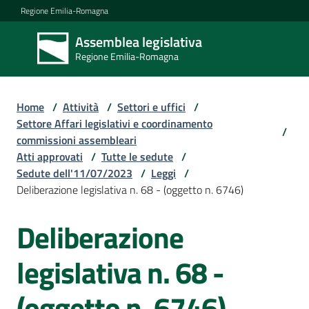
Vai al contenuto
Vai alla navigazione
Vai al footer
Regione Emilia-Romagna
Assemblea legislativa
Assemblea
Regione Emilia-Romagna
legislativa
Regione Emilia-
Romagna
Home
/
Attività
/
Settori e uffici
/
Settore Affari legislativi e coordinamento
/
commissioni assembleari
Assemblea
Atti approvati
/
Tutte le sedute
/
Sedute dell'11/07/2023
/
Leggi
/
Deliberazione legislativa n. 68 - (oggetto n. 6746)
Attività
Deliberazione
Argomenti
legislativa n. 68 -
(oggetto n. 6746)