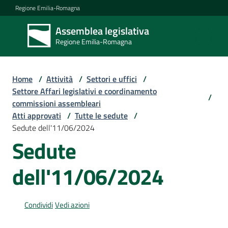
Vai al contenuto
Vai alla navigazione
Vai al footer
Regione Emilia-Romagna
Assemblea legislativa
Assemblea
Regione Emilia-Romagna
legislativa
Regione Emilia-
Romagna
Home
/
Attività
/
Settori e uffici
/
Settore Affari legislativi e coordinamento
/
commissioni assembleari
Assemblea
Atti approvati
/
Tutte le sedute
/
Sedute dell'11/06/2024
Sedute
Attività
dell'11/06/2024
Argomenti
Condividi
Vedi azioni