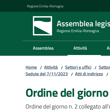
Vai al contenuto
Vai alla navigazione
Vai al footer
Regione Emilia-Romagna
Assemblea legis
Regione Emilia-Romagna
Assemblea
Attività
A
Home
Attività
Settori e uffici
Setto
/
/
/
Sedute del 7/11/2023
Atti di indirizzo
/
/
Ordine del giorno
Ordine del giorno n. 2 collegato all