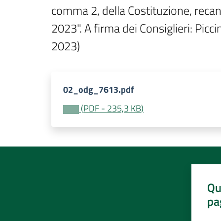
comma 2, della Costituzione, recant
2023". A firma dei Consiglieri: Pic
2023)
02_odg_7613.pdf
(
PDF
-
235,3 KB
)
Qu
pa
Valut