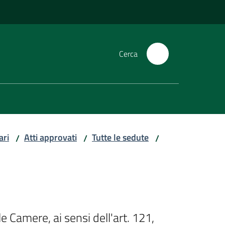
Cerca
ari
Atti approvati
Tutte le sedute
/
/
/
 Camere, ai sensi dell'art. 121, 