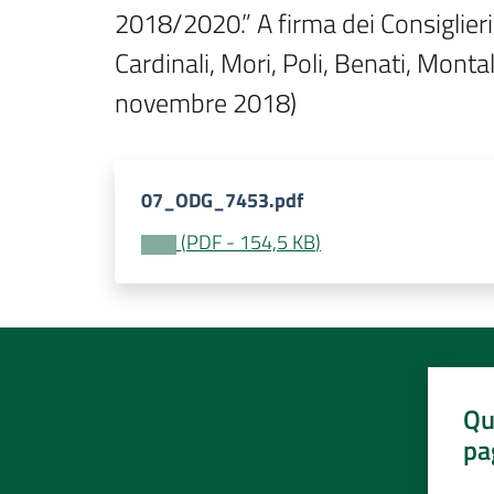
2018/2020.” A firma dei Consiglieri: 
Cardinali, Mori, Poli, Benati, Mont
novembre 2018)
07_ODG_7453.pdf
(
PDF
-
154,5 KB
)
Qu
pa
Valut