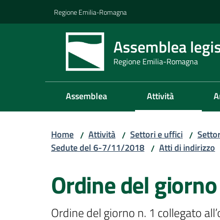
Vai al contenuto
Vai alla navigazione
Vai al footer
Regione Emilia-Romagna
Assemblea legis
Regione Emilia-Romagna
Assemblea
Attività
A
Home
Attività
Settori e uffici
Setto
/
/
/
Sedute del 6-7/11/2018
Atti di indirizzo
/
Ordine del giorno
Ordine del giorno n. 1 collegato al