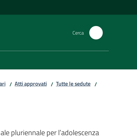
Cerca
ari
Atti approvati
Tutte le sedute
/
/
/
ale pluriennale per l’adolescenza 