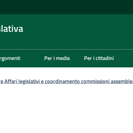
lativa
rgomenti
Per i media
Per i cittadini
re Affari legislativi e coordinamento commissioni assemble