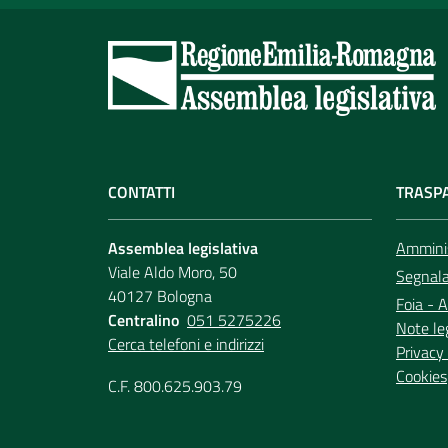
CONTATTI
TRASP
Assemblea legislativa
Amminis
Viale Aldo Moro, 50
Segnala 
40127 Bologna
Foia - A
Centralino
051 5275226
Note le
Cerca telefoni e indirizzi
Privacy 
Cookies
C.F. 800.625.903.79