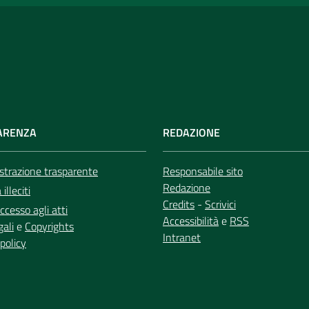
ARENZA
REDAZIONE
trazione trasparente
Responsabile sito
Redazione
illeciti
Credits
-
Scrivici
ccesso agli atti
Accessibilità
e
RSS
gali
e
Copyrights
Intranet
policy