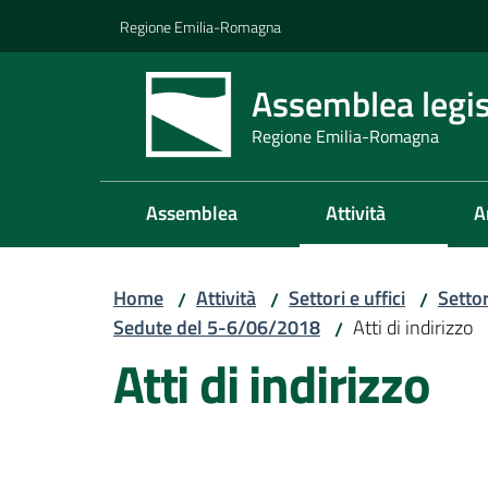
Vai al contenuto
Vai alla navigazione
Vai al footer
Regione Emilia-Romagna
Assemblea legis
Regione Emilia-Romagna
Assemblea
Attività
A
Home
Attività
Settori e uffici
Setto
/
/
/
Sedute del 5-6/06/2018
Atti di indirizzo
/
Atti di indirizzo