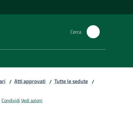
Cerca
ari
Atti approvati
Tutte le sedute
/
/
/
Condividi
Vedi azioni