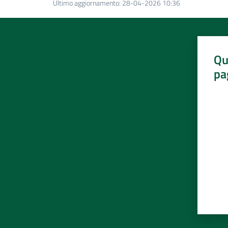
Ultimo aggiornamento
:
28-04-2026 10:36
Qu
pa
Valut