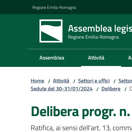
Vai al contenuto
Vai alla navigazione
Vai al footer
Regione Emilia-Romagna
Assemblea legis
Regione Emilia-Romagna
Assemblea
Attività
A
Home
Attività
Settori e uffici
Setto
/
/
/
Sedute del 30-31/01/2024
Delibere
D
/
/
Delibera progr. n.
Ratifica, ai sensi dell'art. 13, com