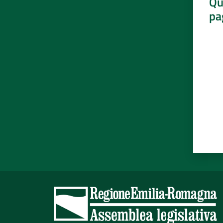
Qu
pa
Valut