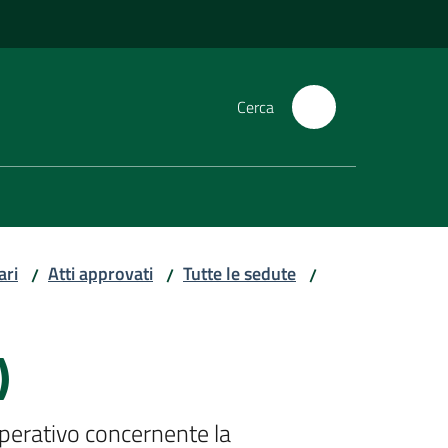
Cerca
ari
Atti approvati
Tutte le sedute
/
/
/
)
operativo concernente la 