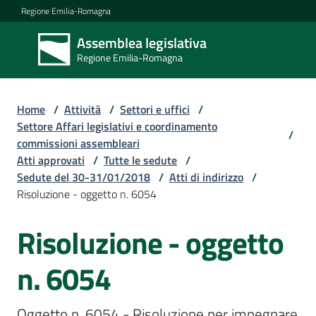
Vai al contenuto
Vai alla navigazione
Vai al footer
Regione Emilia-Romagna
Assemblea legislativa
Assemblea
Regione Emilia-Romagna
legislativa
Regione Emilia-
Romagna
Home
/
Attività
/
Settori e uffici
/
Settore Affari legislativi e coordinamento
/
commissioni assembleari
Assemblea
Atti approvati
/
Tutte le sedute
/
Sedute del 30-31/01/2018
/
Atti di indirizzo
/
Risoluzione - oggetto n. 6054
Attività
Risoluzione - oggetto
Argomenti
n. 6054
Oggetto n. 6054 - Risoluzione per impegnare 