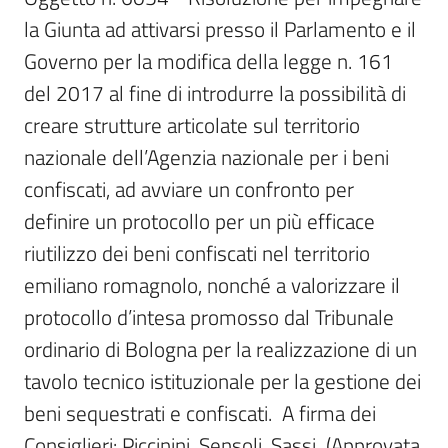
Per
la Giunta ad attivarsi presso il Parlamento e il 
i
media
Governo per la modifica della legge n. 161 
del 2017 al fine di introdurre la possibilità di 
Per
creare strutture articolate sul territorio 
i
nazionale dell’Agenzia nazionale per i beni 
cittadini
confiscati, ad avviare un confronto per 
definire un protocollo per un più efficace 
riutilizzo dei beni confiscati nel territorio 
emiliano romagnolo, nonché a valorizzare il 
protocollo d’intesa promosso dal Tribunale 
ordinario di Bologna per la realizzazione di un 
tavolo tecnico istituzionale per la gestione dei 
beni sequestrati e confiscati.  A firma dei 
Consiglieri: Piccinini, Sensoli, Sassi  (Approvata 