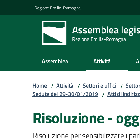
Vai al contenuto
Vai alla navigazione
Vai al footer
Regione Emilia-Romagna
Assemblea legis
Regione Emilia-Romagna
Assemblea
Attività
A
Home
Attività
Settori e uffici
Setto
/
/
/
Sedute del 29-30/01/2019
Atti di indiriz
/
Risoluzione - ogg
Risoluzione per sensibilizzare i par