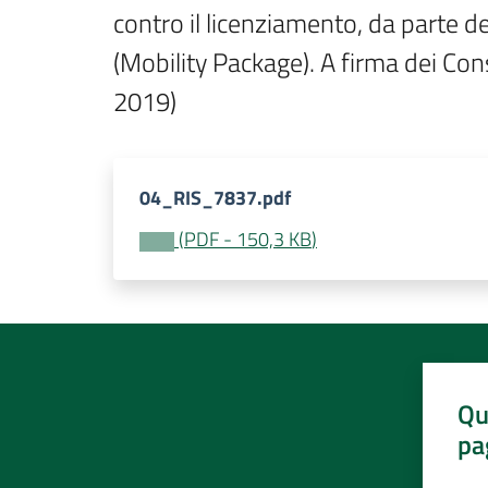
contro il licenziamento, da parte 
(Mobility Package). A firma dei Cons
2019)
04_RIS_7837.pdf
(
PDF
-
150,3 KB
)
Qu
pa
Valut