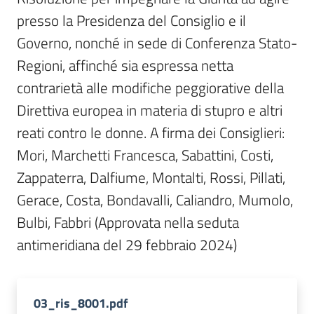
Per
presso la Presidenza del Consiglio e il 
i
media
Governo, nonché in sede di Conferenza Stato-
Regioni, affinché sia espressa netta 
Per
contrarietà alle modifiche peggiorative della 
i
Direttiva europea in materia di stupro e altri 
cittadini
reati contro le donne. A firma dei Consiglieri: 
Mori, Marchetti Francesca, Sabattini, Costi, 
Zappaterra, Dalfiume, Montalti, Rossi, Pillati, 
Gerace, Costa, Bondavalli, Caliandro, Mumolo, 
Bulbi, Fabbri (Approvata nella seduta 
antimeridiana del 29 febbraio 2024)
03_ris_8001.pdf