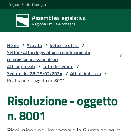
Vai al contenuto
Vai alla navigazione
Vai al footer
Regione Emilia-Romagna
Assemblea legislativa
Assemblea
Regione Emilia-Romagna
legislativa
Regione Emilia-
Romagna
Home
/
Attività
/
Settori e uffici
/
Settore Affari legislativi e coordinamento
/
commissioni assembleari
Assemblea
Atti approvati
/
Tutte le sedute
/
Sedute del 28-29/02/2024
/
Atti di indirizzo
/
Risoluzione - oggetto n. 8001
Attività
Risoluzione - oggetto
Argomenti
n. 8001
Risoluzione per impegnare la Giunta ad agire 