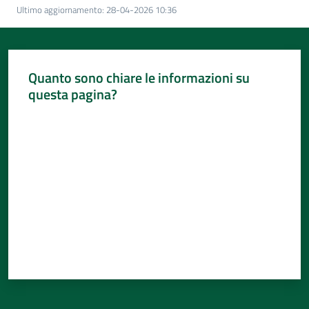
Per
Ultimo aggiornamento
:
28-04-2026 10:36
i
media
Per
Quanto sono chiare le informazioni su
i
questa pagina?
cittadini
Valuta da 1 a 5 stelle