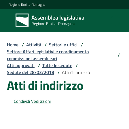
Vai al contenuto
Vai alla navigazione
Vai al footer
Regione Emilia-Romagna
Assemblea legislativa
Assemblea
Regione Emilia-Romagna
legislativa
Regione Emilia-
Romagna
Home
/
Attività
/
Settori e uffici
/
Settore Affari legislativi e coordinamento
/
commissioni assembleari
Assemblea
Atti approvati
/
Tutte le sedute
/
Sedute del 28/03/2018
/
Atti di indirizzo
Atti di indirizzo
Attività
Condividi
Vedi azioni
Argomenti