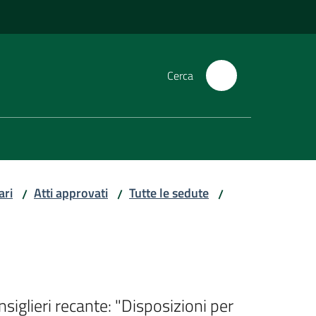
Cerca
ari
Atti approvati
Tutte le sedute
/
/
/
siglieri recante: "Disposizioni per 