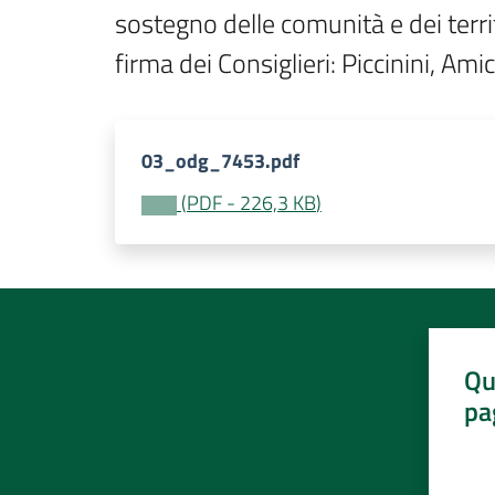
sostegno delle comunità e dei terri
firma dei Consiglieri: Piccinini, 
03_odg_7453.pdf
(
PDF
-
226,3 KB
)
Qu
pa
Valut