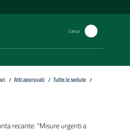
Cerca
ari
Atti approvati
Tutte le sedute
/
/
/
unta recante: "Misure urgenti a 