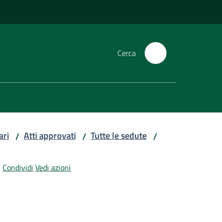
Cerca
ari
Atti approvati
Tutte le sedute
/
/
/
Condividi
Vedi azioni