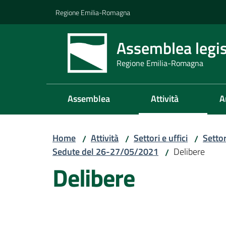
Vai al contenuto
Vai alla navigazione
Vai al footer
Regione Emilia-Romagna
Assemblea legis
Regione Emilia-Romagna
Assemblea
Attività
A
Home
Attività
Settori e uffici
Setto
/
/
/
Sedute del 26-27/05/2021
Delibere
/
Delibere