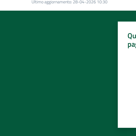
Ultimo aggiornamento
:
28-04-2026 10:30
Qu
pa
Valut