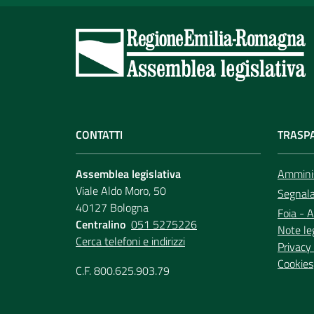
CONTATTI
TRASP
Assemblea legislativa
Amminis
Viale Aldo Moro, 50
Segnala 
40127 Bologna
Foia - A
Centralino
051 5275226
Note le
Cerca telefoni e indirizzi
Privacy 
Cookies
C.F. 800.625.903.79