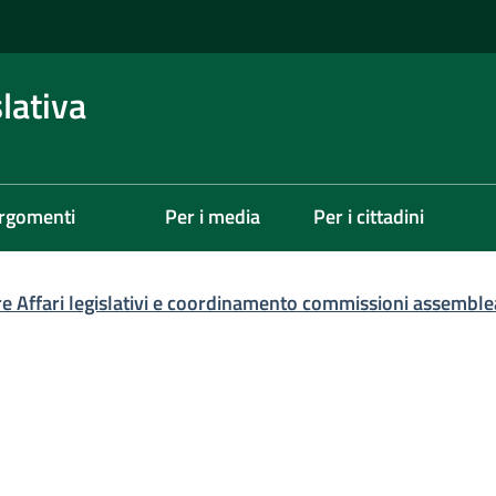
lativa
rgomenti
Per i media
Per i cittadini
re Affari legislativi e coordinamento commissioni assemble