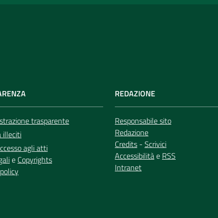
ARENZA
REDAZIONE
trazione trasparente
Responsabile sito
Redazione
illeciti
Credits
-
Scrivici
ccesso agli atti
Accessibilità
e
RSS
gali
e
Copyrights
Intranet
policy