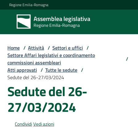
Vai al contenuto
Vai alla navigazione
Vai al footer
Regione Emilia-Romagna
Assemblea legislativa
Assemblea
Regione Emilia-Romagna
legislativa
Regione Emilia-
Romagna
Home
/
Attività
/
Settori e uffici
/
Settore Affari legislativi e coordinamento
/
commissioni assembleari
Assemblea
Atti approvati
/
Tutte le sedute
/
Sedute del 26-27/03/2024
Sedute del 26-
Attività
27/03/2024
Argomenti
Condividi
Vedi azioni