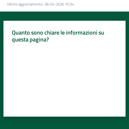
Per
Ultimo aggiornamento
:
28-04-2026 10:34
i
media
Per
Quanto sono chiare le informazioni su
i
questa pagina?
cittadini
Valuta da 1 a 5 stelle