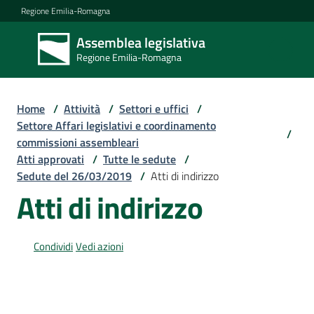
Vai al contenuto
Vai alla navigazione
Vai al footer
Regione Emilia-Romagna
Assemblea legislativa
Assemblea
Regione Emilia-Romagna
legislativa
Regione Emilia-
Romagna
Home
/
Attività
/
Settori e uffici
/
Settore Affari legislativi e coordinamento
/
commissioni assembleari
Assemblea
Atti approvati
/
Tutte le sedute
/
Sedute del 26/03/2019
/
Atti di indirizzo
Atti di indirizzo
Attività
Condividi
Vedi azioni
Argomenti