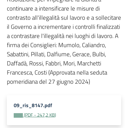
Per
continuare a intensificare le misure di 
i
media
contrasto all'illegalità sul lavoro e a sollecitare 
il Governo a incrementare i controlli finalizzati 
Per
a contrastare l'illegalità nei luoghi di lavoro. A 
i
firma dei Consiglieri: Mumolo, Caliandro, 
cittadini
Sabattini, Pillati, Dalfiume, Gerace, Bulbi, 
Daffadà, Rossi, Fabbri, Mori, Marchetti 
Francesca, Costi (Approvata nella seduta 
pomeridiana del 27 giugno 2024)
09_ris_8147.pdf
(
PDF
-
247,2 KB
)