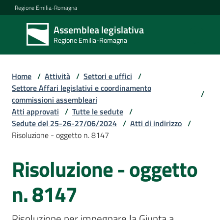
Vai al contenuto
Vai alla navigazione
Vai al footer
Regione Emilia-Romagna
Assemblea legislativa
Assemblea
Regione Emilia-Romagna
legislativa
Regione Emilia-
Romagna
Home
/
Attività
/
Settori e uffici
/
Settore Affari legislativi e coordinamento
/
commissioni assembleari
Assemblea
Atti approvati
/
Tutte le sedute
/
Sedute del 25-26-27/06/2024
/
Atti di indirizzo
/
Risoluzione - oggetto n. 8147
Attività
Risoluzione - oggetto
Argomenti
n. 8147
Risoluzione per impegnare la Giunta a 