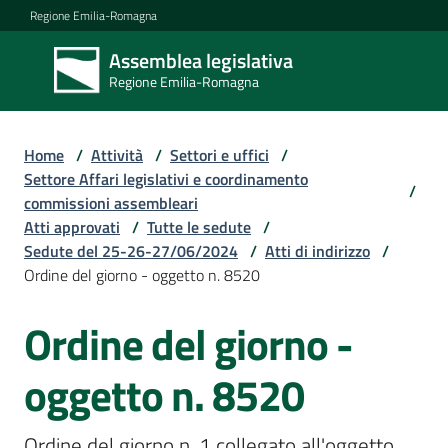
Vai al contenuto
Vai alla navigazione
Vai al footer
Regione Emilia-Romagna
Assemblea legislativa
Assemblea
Regione Emilia-Romagna
legislativa
Regione Emilia-
Romagna
Home
/
Attività
/
Settori e uffici
/
Settore Affari legislativi e coordinamento
/
commissioni assembleari
Assemblea
Atti approvati
/
Tutte le sedute
/
Sedute del 25-26-27/06/2024
/
Atti di indirizzo
/
Ordine del giorno - oggetto n. 8520
Attività
Ordine del giorno -
Argomenti
oggetto n. 8520
Ordine del giorno n. 1 collegato all'oggetto 