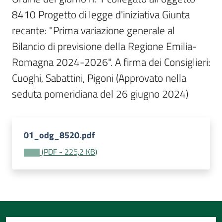
Per
8410 Progetto di legge d'iniziativa Giunta 
i
media
recante: "Prima variazione generale al 
Bilancio di previsione della Regione Emilia-
Per
Romagna 2024-2026". A firma dei Consiglieri: 
i
Cuoghi, Sabattini, Pigoni (Approvato nella 
cittadini
seduta pomeridiana del 26 giugno 2024)
01_odg_8520.pdf
(
PDF
-
225,2 KB
)