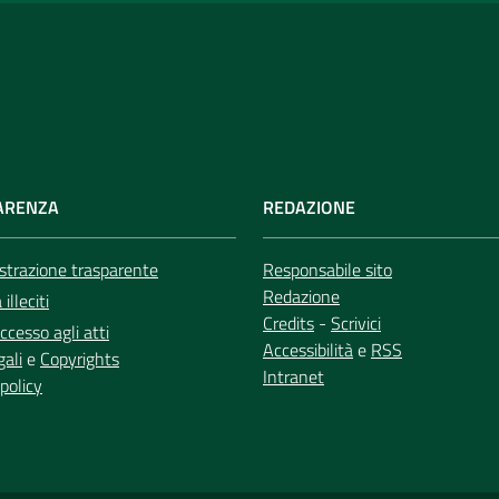
ARENZA
REDAZIONE
trazione trasparente
Responsabile sito
Redazione
illeciti
Credits
-
Scrivici
ccesso agli atti
Accessibilità
e
RSS
gali
e
Copyrights
Intranet
policy