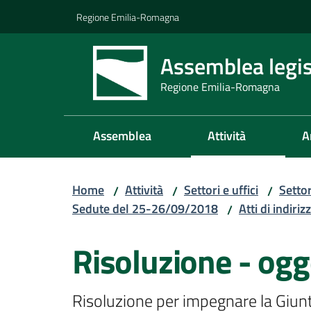
Vai al contenuto
Vai alla navigazione
Vai al footer
Regione Emilia-Romagna
Assemblea legis
Regione Emilia-Romagna
Assemblea
Attività
A
Home
Attività
Settori e uffici
Setto
/
/
/
Sedute del 25-26/09/2018
Atti di indiriz
/
Risoluzione - ogg
Risoluzione per impegnare la Giunta 