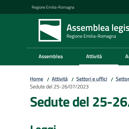
Vai al contenuto
Vai alla navigazione
Vai al footer
Regione Emilia-Romagna
Assemblea legis
Regione Emilia-Romagna
Assemblea
Attività
A
Home
Attività
Settori e uffici
Setto
/
/
/
Sedute del 25-26/07/2023
Sedute del 25-2