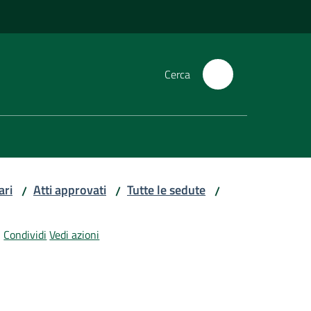
Cerca
ari
Atti approvati
Tutte le sedute
/
/
/
Condividi
Vedi azioni