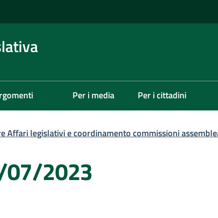
lativa
rgomenti
Per i media
Per i cittadini
re Affari legislativi e coordinamento commissioni assemble
6/07/2023