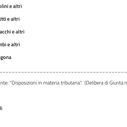
ini e altri
ti e altri
cchi e altri
i e altri
agona
_________________________________________
nte: "Disposizioni in materia tributaria". (Delibera di Giunta 
li