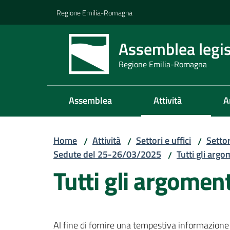
Vai al contenuto
Vai alla navigazione
Vai al footer
Regione Emilia-Romagna
Assemblea legis
Regione Emilia-Romagna
Assemblea
Attività
A
Home
Attività
Settori e uffici
Setto
/
/
/
Sedute del 25-26/03/2025
Tutti gli argo
/
Tutti gli argomen
Al fine di fornire una tempestiva informazione 