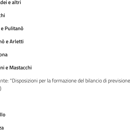
ei e altri
chi
 e Pulitanò
ò e Arletti
gona
ni e Mastacchi
ante: "Disposizioni per la formazione del bilancio di previsio
)
llo
za