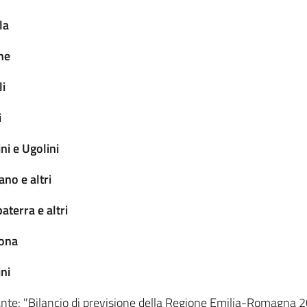
la
ne
li
i
ni e Ugolini
no e altri
terra e altri
gona
ni
cante: "Bilancio di previsione della Regione Emilia-Romagna 