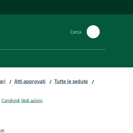
Cerca
ari
Atti approvati
Tutte le sedute
/
/
/
Condividi
Vedi azioni
ue.