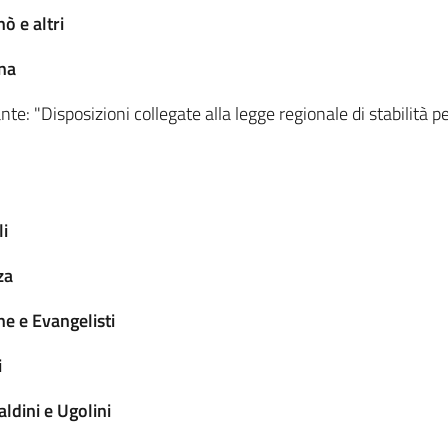
ò e altri
na
nte: "Disposizioni collegate alla legge regionale di stabilità p
li
za
e e Evangelisti
i
ldini e Ugolini