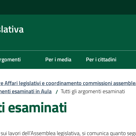
lativa
rgomenti
Per i media
Per i cittadini
re Affari legislativi e coordinamento commissioni assemble
menti esaminati in Aula
Tutti gli argomenti esaminati
/
ti esaminati
sui lavori dell’Assemblea legislativa, si comunica quanto seg