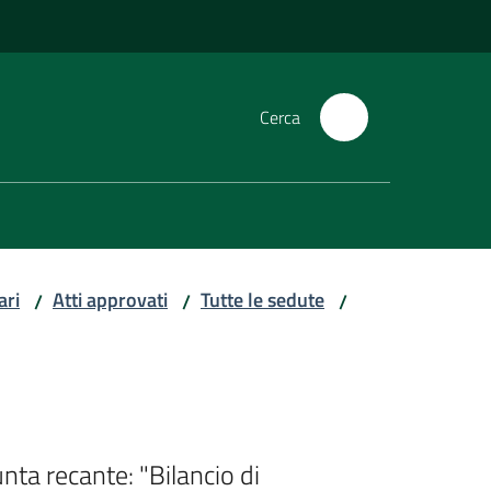
Cerca
ari
Atti approvati
Tutte le sedute
/
/
/
nta recante: "Bilancio di 