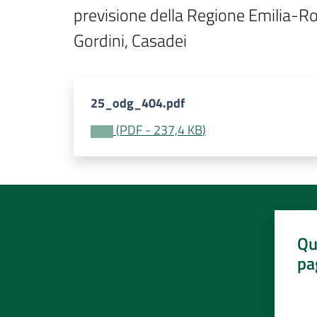
previsione della Regione Emilia-Rom
Gordini, Casadei 
25_odg_404.pdf
(
PDF
-
237,4 KB
)
Qu
pa
Valut