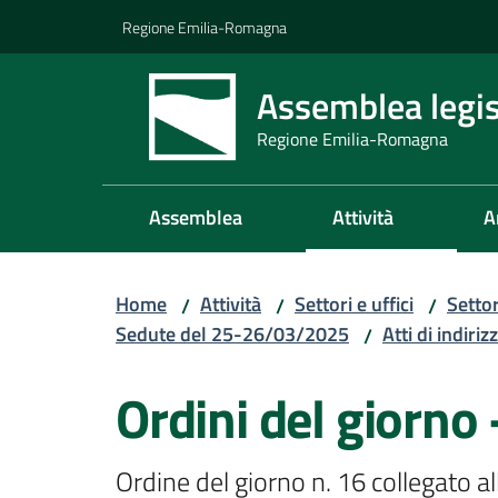
Vai al contenuto
Vai alla navigazione
Vai al footer
Regione Emilia-Romagna
Assemblea legis
Regione Emilia-Romagna
Assemblea
Attività
A
Home
Attività
Settori e uffici
Setto
/
/
/
Sedute del 25-26/03/2025
Atti di indiriz
/
Ordini del giorno
Ordine del giorno n. 16 collegato al