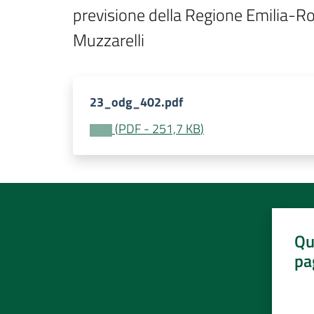
previsione della Regione Emilia-Rom
Muzzarelli 
23_odg_402.pdf
(
PDF
-
251,7 KB
)
Qu
pa
Valut