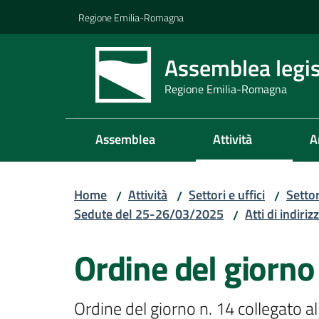
Vai al contenuto
Vai alla navigazione
Vai al footer
Regione Emilia-Romagna
Assemblea legis
Regione Emilia-Romagna
Assemblea
Attività
A
Home
Attività
Settori e uffici
Setto
/
/
/
Sedute del 25-26/03/2025
Atti di indiriz
/
Ordine del giorno
Ordine del giorno n. 14 collegato al