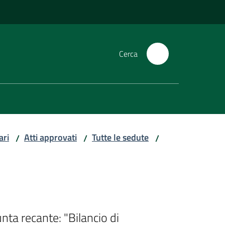
Cerca
ari
Atti approvati
Tutte le sedute
/
/
/
nta recante: "Bilancio di 