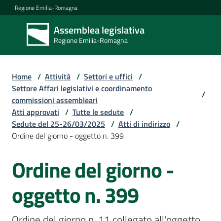
Vai al contenuto
Vai alla navigazione
Vai al footer
Regione Emilia-Romagna
Assemblea legislativa
Assemblea
Regione Emilia-Romagna
legislativa
Regione Emilia-
Romagna
Home
/
Attività
/
Settori e uffici
/
Settore Affari legislativi e coordinamento
/
commissioni assembleari
Assemblea
Atti approvati
/
Tutte le sedute
/
Sedute del 25-26/03/2025
/
Atti di indirizzo
/
Ordine del giorno - oggetto n. 399
Attività
Ordine del giorno -
Argomenti
oggetto n. 399
Ordine del giorno n. 11 collegato all'oggetto 