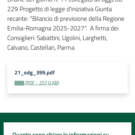
Per
229 Progetto di legge d'iniziativa Giunta 
i
media
recante: "Bilancio di previsione della Regione 
Emilia-Romagna 2025-2027".  A firma dei 
Per
Consiglieri: Sabattini, Ugolini, Larghetti, 
i
Calvano, Castellari, Parma 
cittadini
21_odg_399.pdf
(
PDF
-
257,0 KB
)
Quanto sono chiare le informazioni su