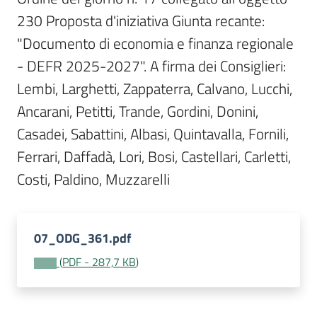
Per
230 Proposta d'iniziativa Giunta recante: 
i
media
"Documento di economia e finanza regionale 
- DEFR 2025-2027". A firma dei Consiglieri: 
Per
Lembi, Larghetti, Zappaterra, Calvano, Lucchi, 
i
Ancarani, Petitti, Trande, Gordini, Donini, 
cittadini
Casadei, Sabattini, Albasi, Quintavalla, Fornili, 
Ferrari, Daffadà, Lori, Bosi, Castellari, Carletti, 
Costi, Paldino, Muzzarelli 
07_ODG_361.pdf
(
PDF
-
287,7 KB
)