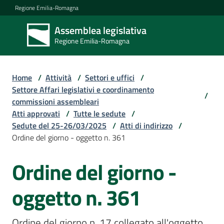
Vai al contenuto
Vai alla navigazione
Vai al footer
Regione Emilia-Romagna
Assemblea legislativa
Assemblea
Regione Emilia-Romagna
legislativa
Regione Emilia-
Romagna
Home
/
Attività
/
Settori e uffici
/
Settore Affari legislativi e coordinamento
/
commissioni assembleari
Assemblea
Atti approvati
/
Tutte le sedute
/
Sedute del 25-26/03/2025
/
Atti di indirizzo
/
Ordine del giorno - oggetto n. 361
Attività
Ordine del giorno -
Argomenti
oggetto n. 361
Ordine del giorno n. 17 collegato all'oggetto 