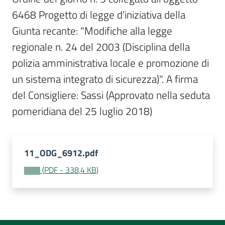
Per
6468 Progetto di legge d'iniziativa della 
i
media
Giunta recante: "Modifiche alla legge 
regionale n. 24 del 2003 (Disciplina della 
Per
polizia amministrativa locale e promozione di 
i
un sistema integrato di sicurezza)". A firma 
cittadini
del Consigliere: Sassi (Approvato nella seduta 
pomeridiana del 25 luglio 2018)
11_ODG_6912.pdf
(
PDF
-
338,4 KB
)