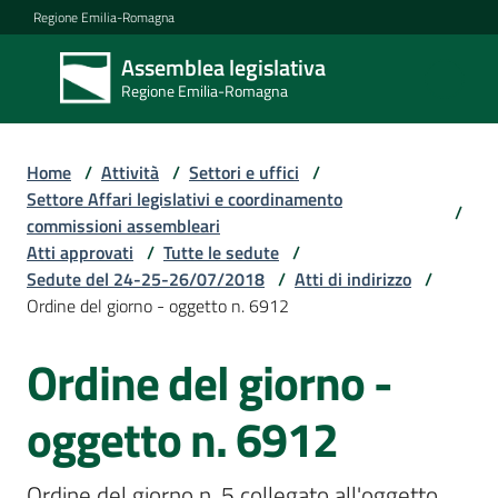
Vai al contenuto
Vai alla navigazione
Vai al footer
Regione Emilia-Romagna
Assemblea legislativa
Assemblea
Regione Emilia-Romagna
legislativa
Regione Emilia-
Romagna
Home
/
Attività
/
Settori e uffici
/
Settore Affari legislativi e coordinamento
/
commissioni assembleari
Assemblea
Atti approvati
/
Tutte le sedute
/
Sedute del 24-25-26/07/2018
/
Atti di indirizzo
/
Ordine del giorno - oggetto n. 6912
Attività
Ordine del giorno -
Argomenti
oggetto n. 6912
Ordine del giorno n. 5 collegato all'oggetto 